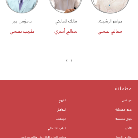
جواهر الرشيدي
مالك المالكي
د.مؤمن جبر
معالج نفسي
معالج أسري
طبيب نفسي
›
‹
مطمئنة
من نحن
الفروع
فريق مطمئنة
التواصل
جوال مطمئنة
الوظائف
الأخبار
الطب الاتصالي
منتدى الأسرة
معايير التعليم الالكتروني والتطوير المهني