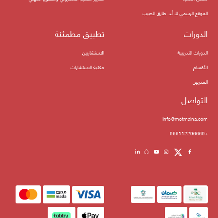
الموقع الرسمي للـ أ.د. طارق الحبيب
الدورات
تطبيق مطمئنة
الدورات التدريبية
الاستشاريين
الأقسام
مكتبة الاستشارات
المدربين
التواصل
info@motmaina.com
+966112296669