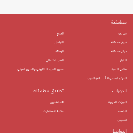
مطمئنة
من نحن
الفروع
فريق مطمئنة
التواصل
جوال مطمئنة
الوظائف
الأخبار
الطب الاتصالي
منتدى الأسرة
معايير التعليم الالكتروني والتطوير المهني
الموقع الرسمي للـ أ.د. طارق الحبيب
الدورات
تطبيق مطمئنة
الدورات التدريبية
الاستشاريين
الأقسام
مكتبة الاستشارات
المدربين
التواصل