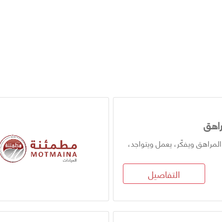
راهق
مراهق ويفكّر، يعمل ويتواجد،
التفاصيل