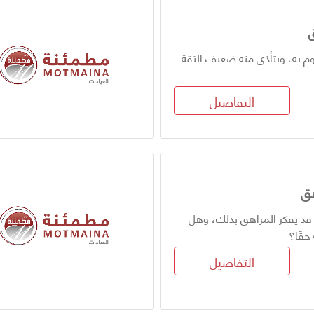
م به، ويتأذى منه ضعيف الثقة
التفاصيل
هق
 قد يفكر المراهق بذلك، وهل
حقًا؟
التفاصيل