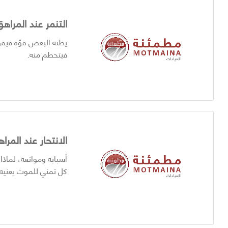
التنمر عند المراهق
يظنه البعض قوّة فيقو
فيتحطم منه.
الانتحار عند المرا
أسبابه وموانعه، لماذا
كل تمني للموت يعنيه 