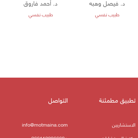
د. فيصل وهبه
د. أحمد فاروق
طبيب نفسي
طبيب نفسي
تطبيق مطمئنة
التواصل
الاستشاريين
info@motmaina.com
مكتبة الاستشارات
+966112296669