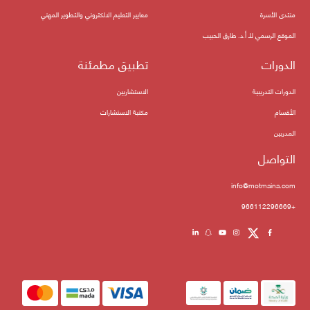
منتدى الأسرة
معايير التعليم الالكتروني والتطوير المهني
الموقع الرسمي للـ أ.د. طارق الحبيب
الدورات
تطبيق مطمئنة
الدورات التدريبية
الاستشاريين
الأقسام
مكتبة الاستشارات
المدربين
التواصل
info@motmaina.com
+966112296669