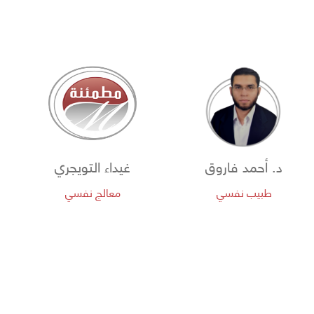
د. أحمد فاروق
غيداء التويجري
طبيب نفسي
معالج نفسي