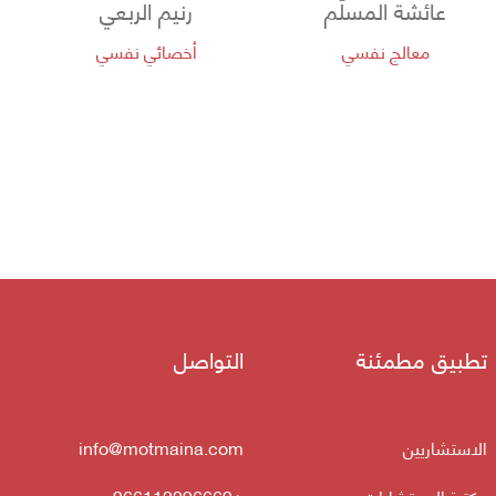
عائشة المسلّم
رنيم الربعي
معالج نفسي
أخصائي نفسي
تطبيق مطمئنة
التواصل
الاستشاريين
info@motmaina.com
مكتبة الاستشارات
+966112296669