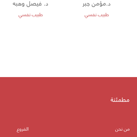
د.مؤمن جبر
د. فيصل وهبه
طبيب نفسي
طبيب نفسي
مطمئنة
من نحن
الفروع