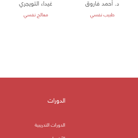
د. أحمد فاروق
غيداء التويجري
طبيب نفسي
معالج نفسي
الدورات
الدورات التدريبية
الأقسام