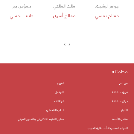
جواهر الرشيدي
مالك المالكي
د.مؤمن جبر
معالج نفسي
معالج أسري
طبيب نفسي
›
‹
مطمئنة
من نحن
الفروع
فريق مطمئنة
التواصل
جوال مطمئنة
الوظائف
الأخبار
الطب الاتصالي
منتدى الأسرة
معايير التعليم الالكتروني والتطوير المهني
الموقع الرسمي للـ أ.د. طارق الحبيب