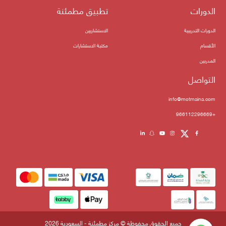
الدورات
تطبيق مطمئنة
الدورات التدريبية
الاستشاريين
الأقسام
مكتبة الاستشارات
المدربين
التواصل
info@motmaina.com
+966112296669
جميع الحقوق محفوظة © مركز مطمئنة - السعودية 2026