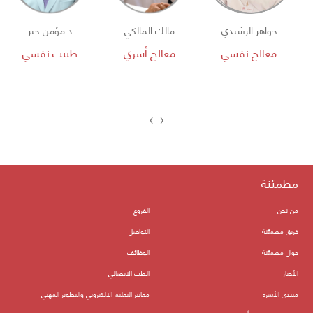
جواهر الرشيدي
مالك المالكي
د.مؤمن جبر
معالج نفسي
معالج أسري
طبيب نفسي
›
‹
مطمئنة
من نحن
الفروع
فريق مطمئنة
التواصل
جوال مطمئنة
الوظائف
الأخبار
الطب الاتصالي
منتدى الأسرة
معايير التعليم الالكتروني والتطوير المهني