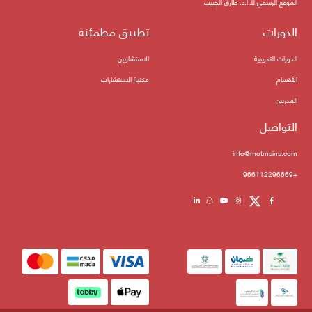
الموقع الرسمي للـ أ.د. طارق الحبيب
الدورات
تطبيق مطمئنة
الدورات التدريبية
الاستشاريين
الأقسام
مكتبة الاستشارات
المدربين
التواصل
info@motmaina.com
+966112296669