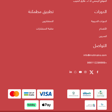
الموقع الرسمي للـ أ.د. طارق الحبيب
الدورات
تطبيق مطمئنة
الدورات التدريبية
الاستشاريين
الأقسام
مكتبة الاستشارات
المدربين
التواصل
info@motmaina.com
+966112296669