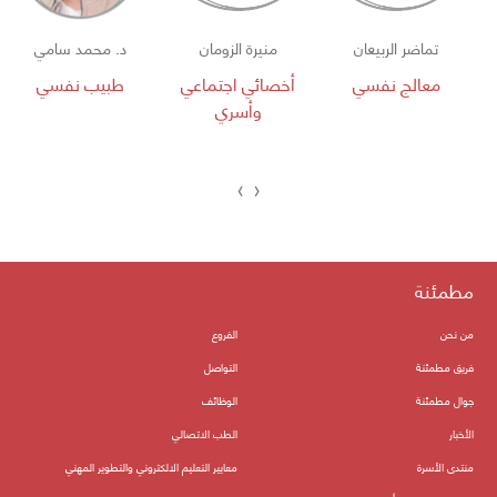
تماضر الربيعان
منيرة الزومان
د. محمد سامي
معالج نفسي
أخصائي اجتماعي
طبيب نفسي
وأسري
›
‹
مطمئنة
من نحن
الفروع
فريق مطمئنة
التواصل
جوال مطمئنة
الوظائف
الأخبار
الطب الاتصالي
منتدى الأسرة
معايير التعليم الالكتروني والتطوير المهني