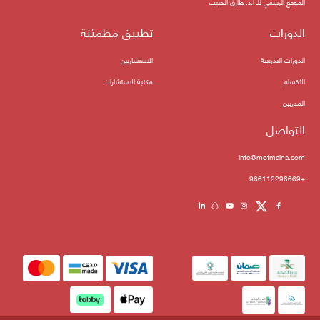
الموقع الرسمي للـ أ.د. طارق الحبيب
الدورات
تطبيق مطمئنة
الدورات التدريبية
الاستشاريين
الأقسام
مكتبة الاستشارات
المدربين
التواصل
info@motmaina.com
+966112296669