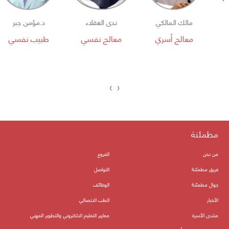
مالك المالكي
ندى العقلاء
د.مؤمن جبر
معالج أسري
معالج نفسي
طبيب نفسي
›
‹
مطمئنة
من نحن
الفروع
فريق مطمئنة
التواصل
جوال مطمئنة
الوظائف
الأخبار
الطب الاتصالي
منتدى الأسرة
معايير التعليم الالكتروني والتطوير المهني