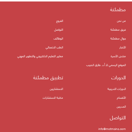
مطمئنة
من نحن
الفروع
فريق مطمئنة
التواصل
جوال مطمئنة
الوظائف
الأخبار
الطب الاتصالي
منتدى الأسرة
معايير التعليم الالكتروني والتطوير المهني
الموقع الرسمي للـ أ.د. طارق الحبيب
الدورات
تطبيق مطمئنة
الدورات التدريبية
الاستشاريين
الأقسام
مكتبة الاستشارات
المدربين
التواصل
info@motmaina.com