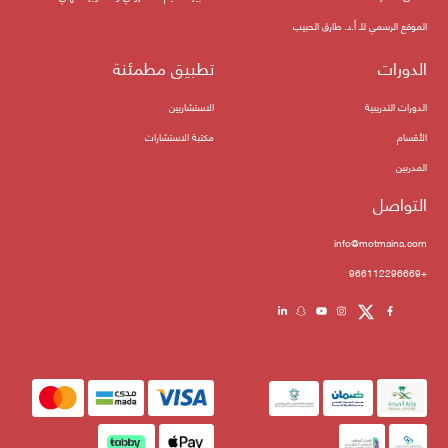
الموقع الرسمي للـ أ.د. طارق الحبيب
الدورات
تطبيق مطمئنة
الدورات التدريبية
الاستشاريين
الأقسام
مكتبة الاستشارات
المدربين
التواصل
info@motmaina.com
+966112296669