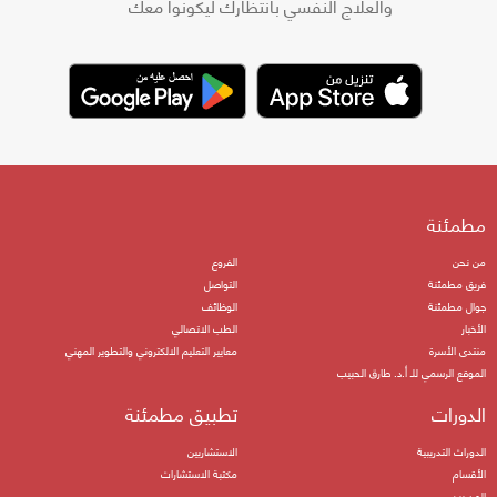
والعلاج النفسي بانتظارك ليكونوا معك
مطمئنة
من نحن
الفروع
فريق مطمئنة
التواصل
جوال مطمئنة
الوظائف
الأخبار
الطب الاتصالي
منتدى الأسرة
معايير التعليم الالكتروني والتطوير المهني
الموقع الرسمي للـ أ.د. طارق الحبيب
الدورات
تطبيق مطمئنة
الدورات التدريبية
الاستشاريين
الأقسام
مكتبة الاستشارات
المدربين