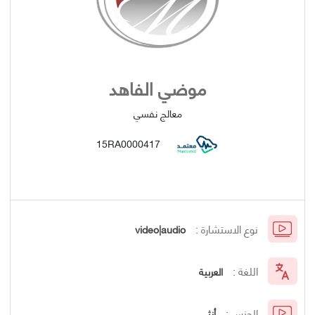
موضي الفاهد
معالج نفسي
15RA0000417
نوع الاستشارة :
video|audio
اللغة :
العربية
الجنس :
أنثى