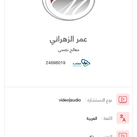
عمر الزهراني
معالج نفسي
24698019
نوع الاستشارة :
video|audio
اللغة :
العربية
الجنس :
ذكر