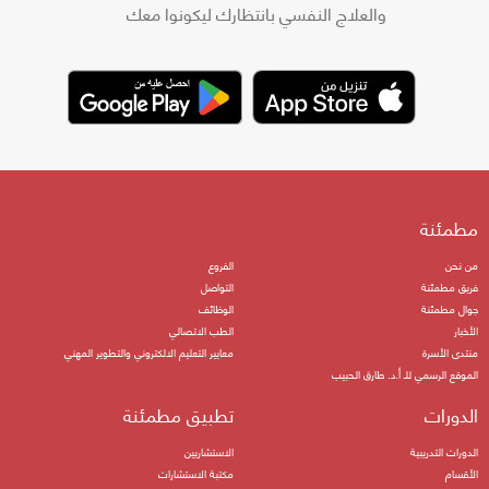
والعلاج النفسي بانتظارك ليكونوا معك
مطمئنة
من نحن
الفروع
فريق مطمئنة
التواصل
جوال مطمئنة
الوظائف
الأخبار
الطب الاتصالي
منتدى الأسرة
معايير التعليم الالكتروني والتطوير المهني
الموقع الرسمي للـ أ.د. طارق الحبيب
الدورات
تطبيق مطمئنة
الدورات التدريبية
الاستشاريين
الأقسام
مكتبة الاستشارات