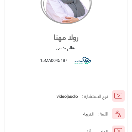
رولا مهنا
معالج نفسي
15MA0045487
نوع الاستشارة :
video|audio
اللغة :
العربية
الجنس :
أنثى