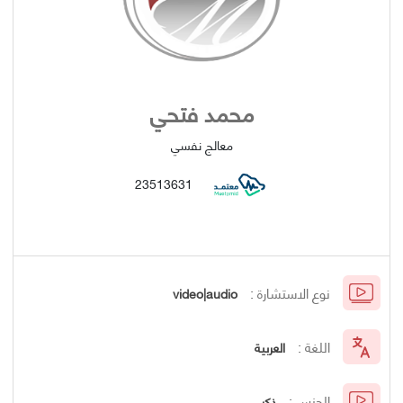
محمد فتحي
معالج نفسي
23513631
نوع الاستشارة :
video|audio
اللغة :
العربية
الجنس :
ذكر