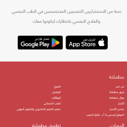
نخبة من الاستشاريين النفسيين المتخصصين في الطب النفسي
والعلاج النفسي بانتظارك ليكونوا معك
مطمئنة
من نحن
الفروع
فريق مطمئنة
التواصل
جوال مطمئنة
الوظائف
الأخبار
الطب الاتصالي
منتدى الأسرة
معايير التعليم الالكتروني والتطوير المهني
الموقع الرسمي للـ أ.د. طارق الحبيب
الدورات
تطبيق مطمئنة