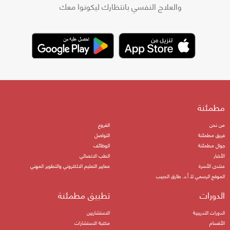
والعلاج النفسي بانتظارك ليكونوا معك
مطمئنة
من نحن
الفروع
فريق مطمئنة
التواصل
جوال مطمئنة
الوظائف
الأخبار
الطب الاتصالي
منتدى الأسرة
معايير التعليم الالكتروني والتطوير المهني
الموقع الرسمي للـ أ.د. طارق الحبيب
الدورات
تطبيق مطمئنة
الدورات التدريبية
الاستشاريين
الأقسام
مكتبة الاستشارات