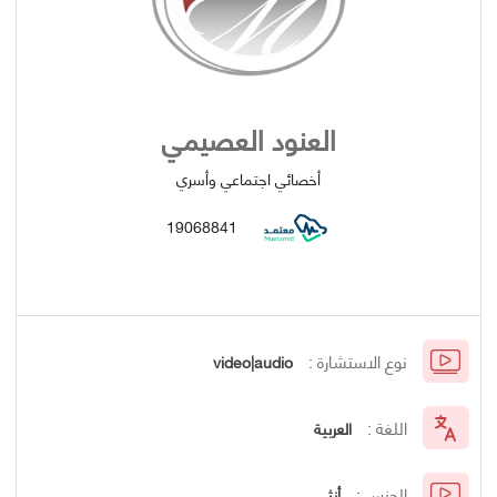
العنود العصيمي
أخصائي اجتماعي وأسري
19068841
نوع الاستشارة :
video|audio
اللغة :
العربية
الجنس :
أنثى