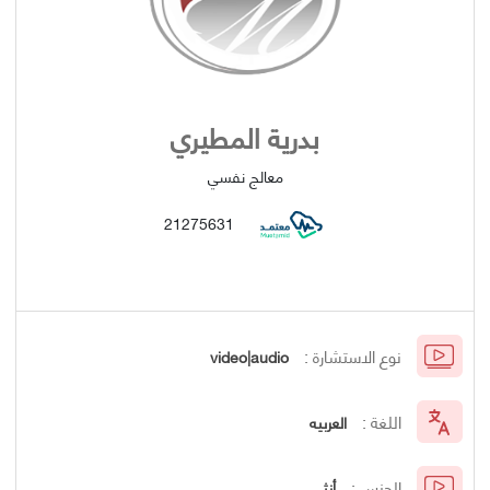
بدرية المطيري
معالج نفسي
21275631
نوع الاستشارة :
video|audio
اللغة :
العربيه
الجنس :
أنثى