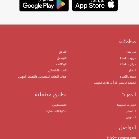
مطمئنة
من نحن
الفروع
فريق مطمئنة
التواصل
جوال مطمئنة
الوظائف
الأخبار
الطب الاتصالي
منتدى الأسرة
معايير التعليم الالكتروني والتطوير المهني
الموقع الرسمي للـ أ.د. طارق الحبيب
الدورات
تطبيق مطمئنة
الدورات التدريبية
الاستشاريين
الأقسام
مكتبة الاستشارات
المدربين
التواصل
info@motmaina.com