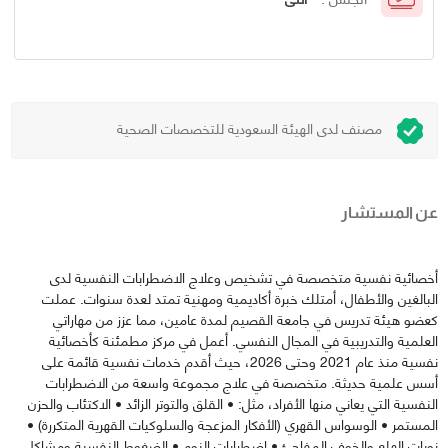
مصنف لدى الهيئة السعودية للتخصصات الصحية
عن المستشار
أخصائية نفسية متخصصة في تشخيص وعلاج الاضطرابات النفسية لدى
البالغين والأطفال، أمتلك خبرة أكاديمية ومهنية تمتد لعدة سنوات. عملت
كعضو هيئة تدريس في جامعة القصيم لمدة عامين، مما عزز من مهاراتي
العلمية والتدريبية في المجال النفسي. أعمل في مركز مطمئنة كأخصائية
نفسية منذ عام 2021 وحتى 2026، حيث أقدم خدمات نفسية قائمة على
أسس علمية حديثة. متخصصة في علاج مجموعة واسعة من الاضطرابات
النفسية التي يعاني منها الأفراد، مثل: • القلق والتوتر الزائد • الاكتئاب والحزن
المستمر • الوسواس القهري (الأفكار المزعجة والسلوكيات القهرية المتكررة) •
نوبات الهلع والخوف المفاجئ • اضطرابات النوم • الضغوط النفسية ومشاكل