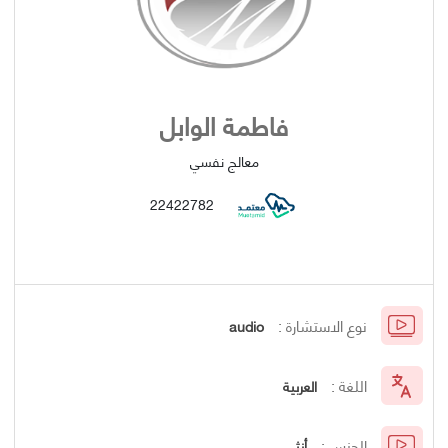
فاطمة الوابل
معالج نفسي
22422782
نوع الاستشارة :
audio
اللغة :
العربية
الجنس :
أنثى