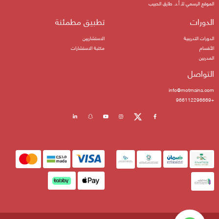
الموقع الرسمي للـ أ.د. طارق الحبيب
الدورات
تطبيق مطمئنة
الدورات التدريبية
الاستشاريين
الأقسام
مكتبة الاستشارات
المدربين
التواصل
info@motmaina.com
+966112296669