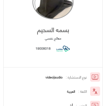
بسمه السحيم
معالج نفسي
19008018
نوع الاستشارة :
video|audio
اللغة :
العربية
الجنس :
أنثى